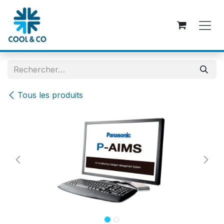
Se rendre au contenu
Tous les produits