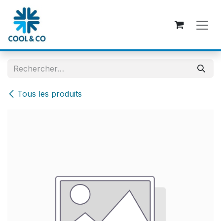
Se rendre au contenu
Tous les produits