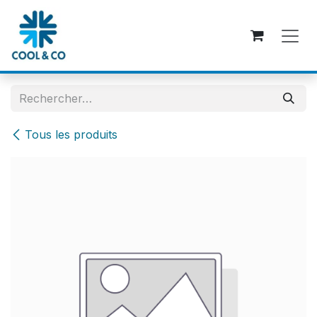
Se rendre au contenu
Tous les produits