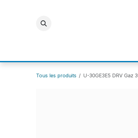
Se rendre au contenu
ACCUEIL
E-SHOP
FOR
Tous les produits
U-30GE3E5 DRV Gaz 30