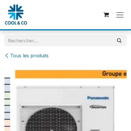
Se rendre au contenu
Tous les produits