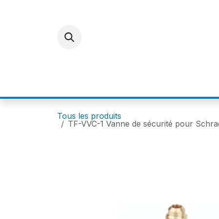
Se rendre au contenu
ACCUEIL
E-SHOP
FOR
Tous les produits
TF-VVC-1 Vanne de sécurité pour Schrad