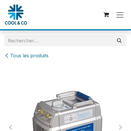
Se rendre au contenu
Tous les produits