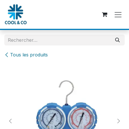
Se rendre au contenu
Tous les produits