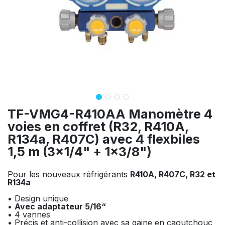
TF-VMG4-R410AA Manomètre 4
voies en coffret (R32, R410A,
R134a, R407C) avec 4 flexbiles
1,5 m (3x1/4" + 1x3/8")
Pour les nouveaux réfrigérants
R410A, R407C, R32 et
R134a
• Design unique
•
Avec adaptateur 5/16“
• 4 vannes
• Précis et anti-collision avec sa gaine en caoutchouc