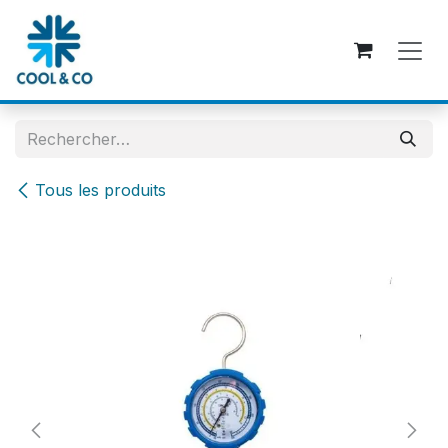
Se rendre au contenu
Tous les produits