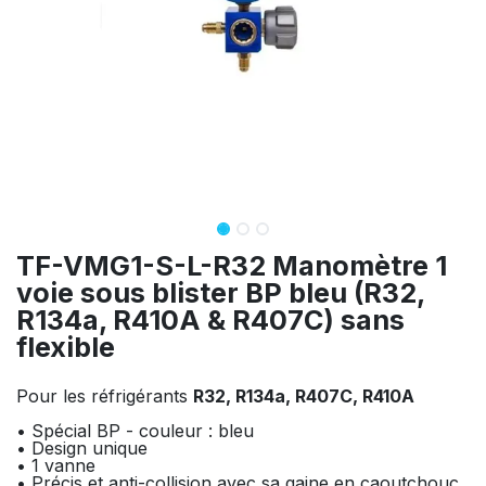
TF-VMG1-S-L-R32 Manomètre 1
voie sous blister BP bleu (R32,
R134a, R410A & R407C) sans
flexible
Pour les réfrigérants
R32, R134a, R407C, R410A
• Spécial BP - couleur : bleu
• Design unique
• 1 vanne
• Précis et anti-collision avec sa gaine en caoutchouc