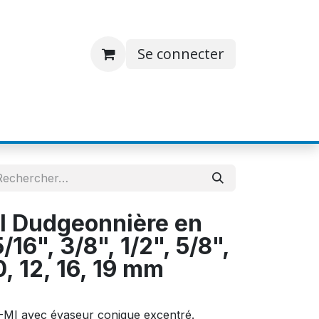
Se connecter
S
JOBS
A PROPOS
CONTACT
 Dudgeonnière en
5/16", 3/8", 1/2", 5/8",
0, 12, 16, 19 mm
MI avec évaseur conique excentré.