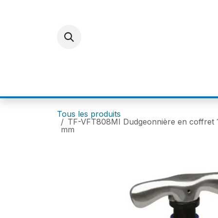
Se rendre au contenu
ACCUEIL
E-SHOP
FOR
Tous les produits
TF-VFT808MI Dudgeonnière en coffret 1/4",
mm