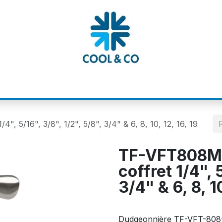
MATIONS
CATALOGUES
NOS MARQUE
 5/16", 3/8", 1/2", 5/8", 3/4" & 6, 8, 10, 12, 16, 19
TF-VFT808MI
coffret 1/4", 
3/4" & 6, 8, 1
Dudgeonnière TF-VFT-808-