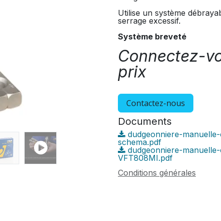
Utilise un système débrayab
serrage excessif.
Système breveté
Connectez-vou
prix
Contactez-nous
Documents
dudgeonniere-manuelle-
schema.pdf
dudgeonniere-manuelle-e
VFT808MI.pdf
Conditions générales