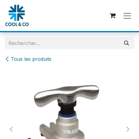
Se rendre au contenu
Tous les produits