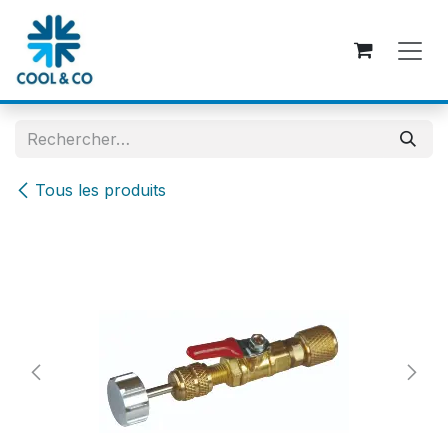
Se rendre au contenu
Tous les produits