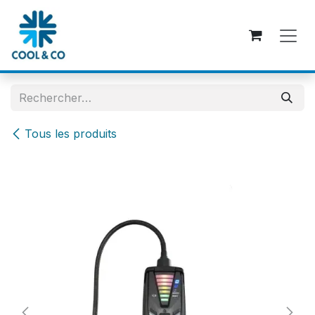
Se rendre au contenu
Tous les produits