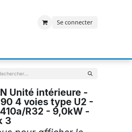
Se connecter
S
JOBS
A PROPOS
CONTACT
Unité intérieure -
90 4 voies type U2 -
410a/R32 - 9,0kW -
k 3