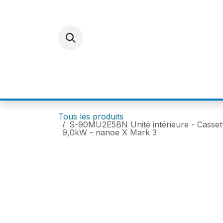
Se rendre au contenu
ACCUEIL
E-SHOP
FOR
Tous les produits
S-90MU2E5BN Unité intérieure - Casset
9,0kW - nanoe X Mark 3