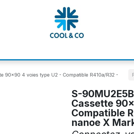
MATIONS
CATALOGUES
NOS MARQUE
te 90x90 4 voies type U2 - Compatible R410a/R32 -
S-90MU2E5BN 
Cassette 90x
Compatible R
nanoe X Mar