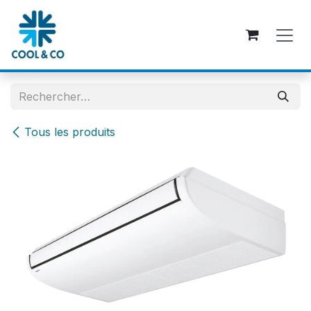
Se rendre au contenu
Tous les produits