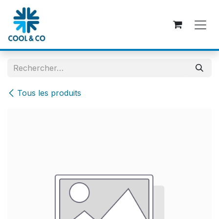
Se rendre au contenu
Tous les produits