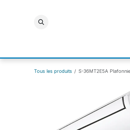
Se rendre au contenu
ACCUEIL
E-SHOP
FOR
Tous les produits
S-36MT2E5A Plafonnie