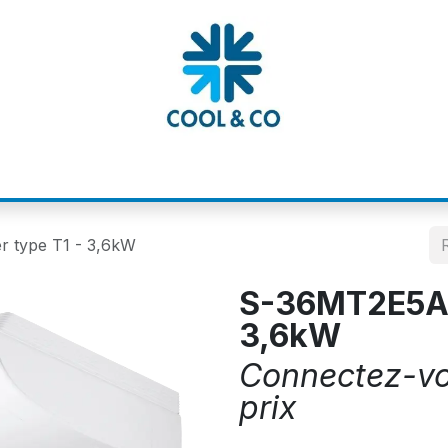
MATIONS
CATALOGUES
NOS MARQUE
r type T1 - 3,6kW
S-36MT2E5A P
3,6kW
Connectez-vou
prix