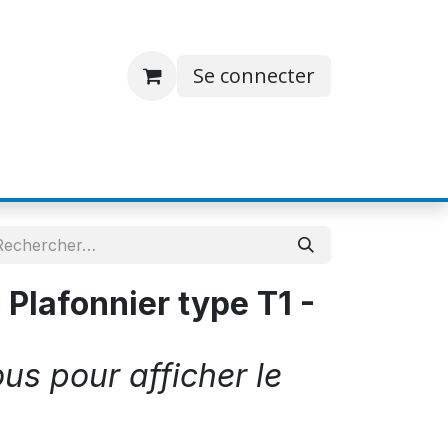
Se connecter
S
JOBS
A PROPOS
CONTACT
lafonnier type T1 -
s pour afficher le