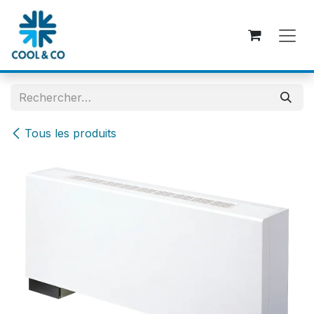
Se rendre au contenu
Tous les produits