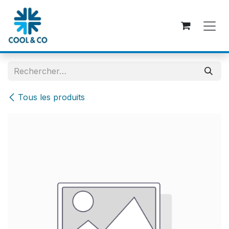
Se rendre au contenu
Tous les produits