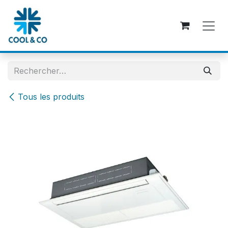
Se rendre au contenu
Tous les produits