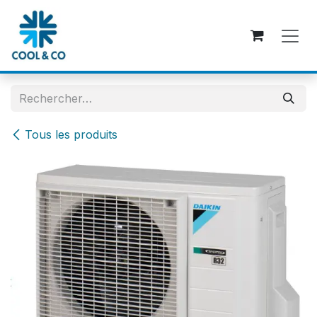
Se rendre au contenu
Tous les produits