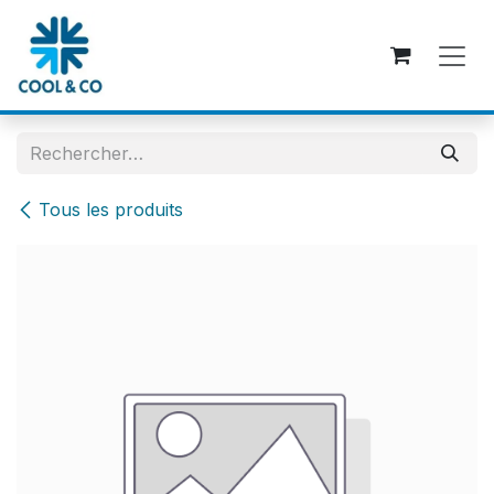
Se rendre au contenu
Tous les produits