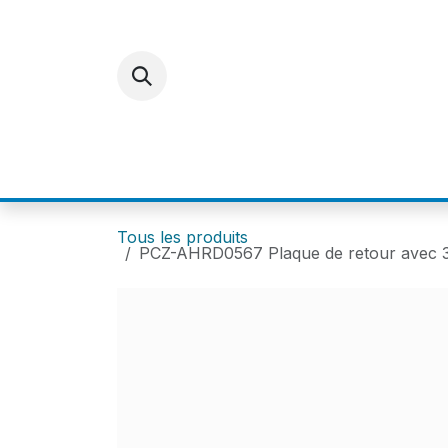
Se rendre au contenu
ACCUEIL
E-SHOP
FOR
Tous les produits
PCZ-AHRD0567 Plaque de retour avec 3 