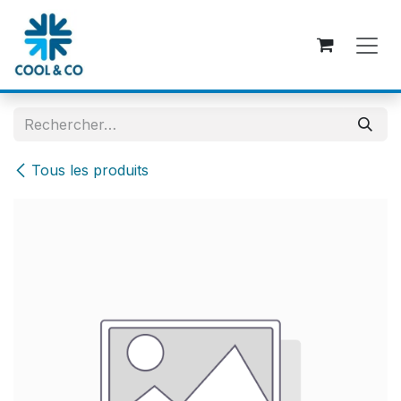
Se rendre au contenu
Tous les produits