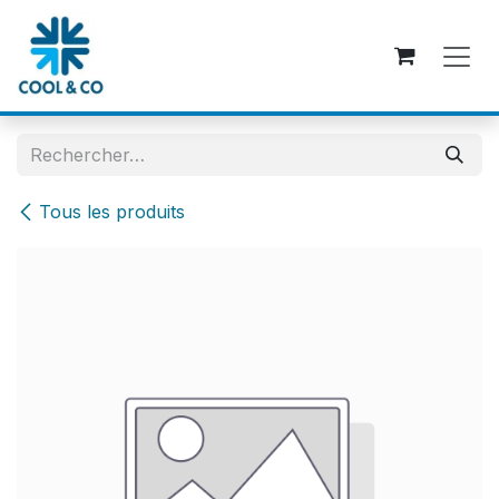
Se rendre au contenu
Tous les produits