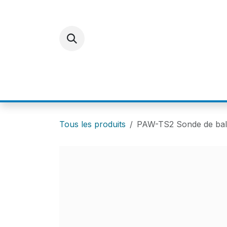
Se rendre au contenu
ACCUEIL
E-SHOP
FOR
Tous les produits
PAW-TS2 Sonde de bal