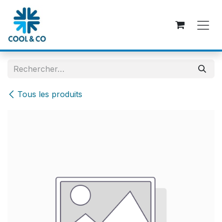
Se rendre au contenu
Tous les produits