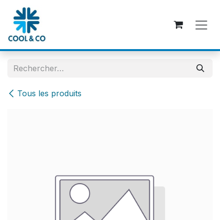
Se rendre au contenu
Tous les produits