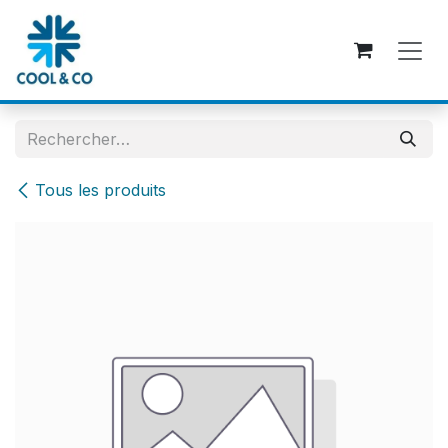
Se rendre au contenu
Tous les produits