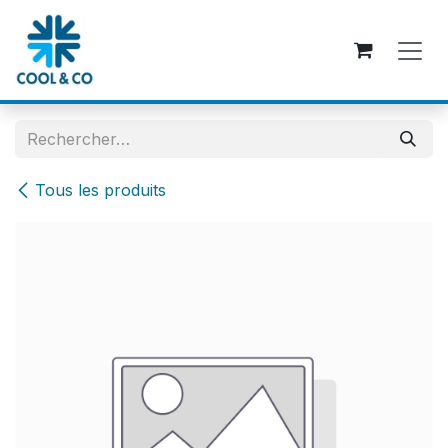
Se rendre au contenu
Tous les produits