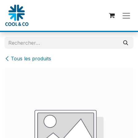
Se rendre au contenu
Tous les produits