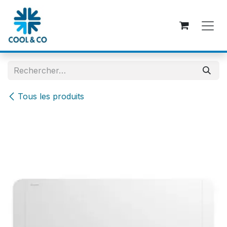
Se rendre au contenu
Tous les produits