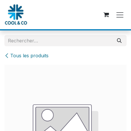
Se rendre au contenu
Tous les produits