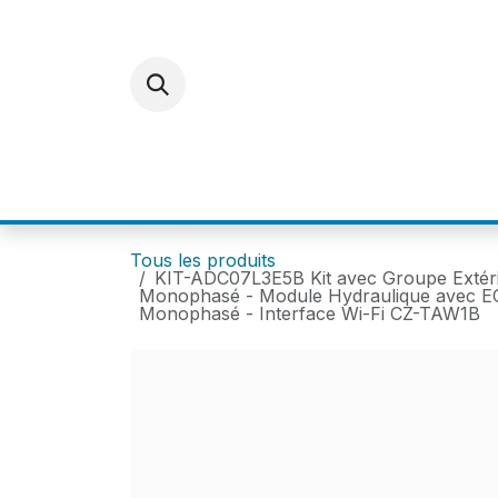
Se rendre au contenu
ACCUEIL
E-SHOP
FOR
Tous les produits
KIT-ADC07L3E5B Kit avec Groupe Extér
Monophasé - Module Hydraulique avec ECS
Monophasé - Interface Wi-Fi CZ-TAW1B