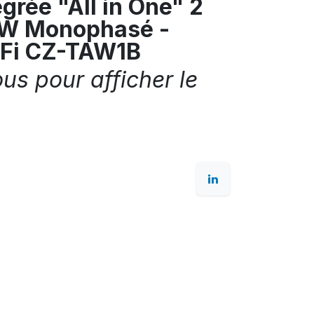
grée "All in One" 2
kW Monophasé -
-Fi CZ-TAW1B
s pour afficher le