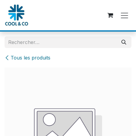
Se rendre au contenu
Tous les produits