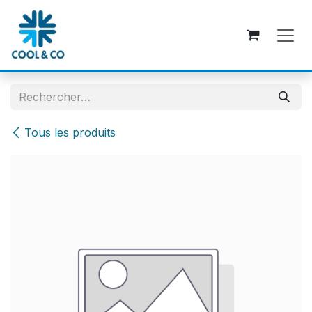
Se rendre au contenu
Tous les produits