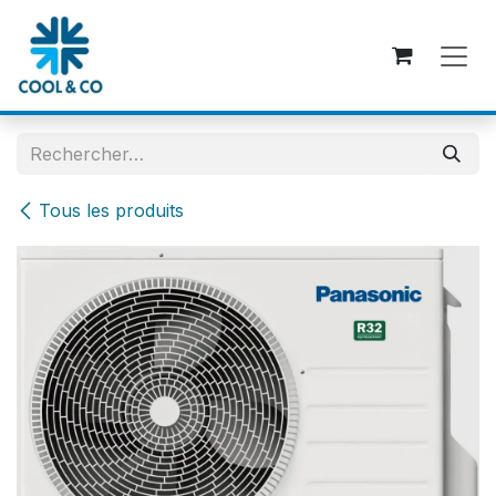
Se rendre au contenu
Tous les produits