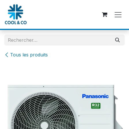
Se rendre au contenu
Tous les produits