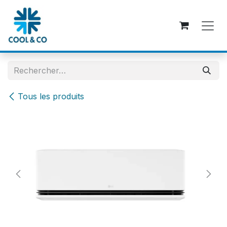
Se rendre au contenu
Tous les produits