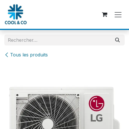
Se rendre au contenu
Tous les produits