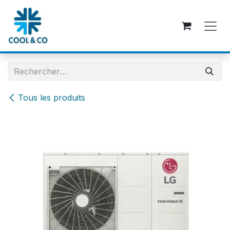
Se rendre au contenu
Tous les produits