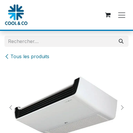
Se rendre au contenu
Tous les produits