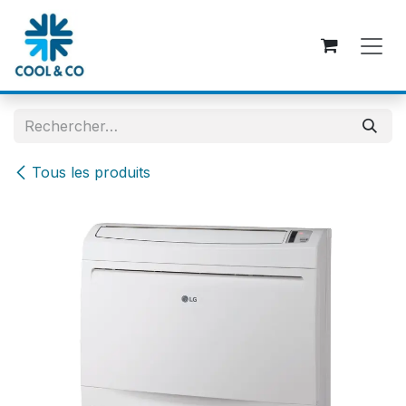
Se rendre au contenu
Tous les produits