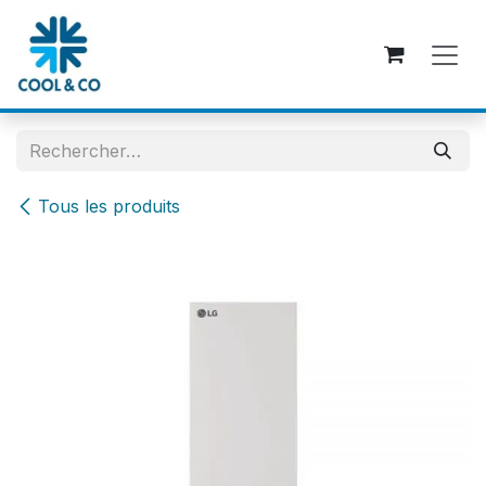
Se rendre au contenu
Tous les produits