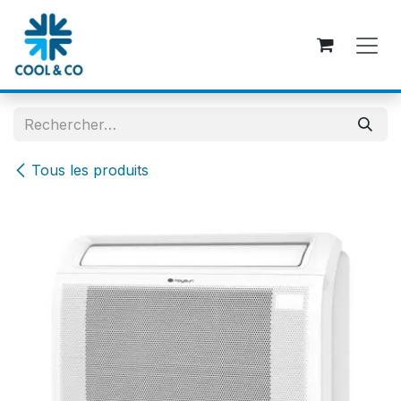
Se rendre au contenu
Tous les produits