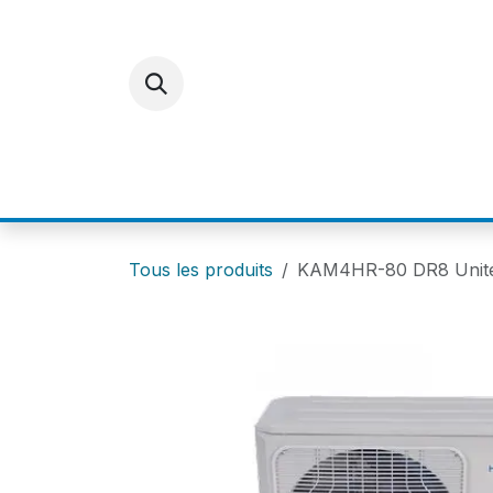
Se rendre au contenu
ACCUEIL
E-SHOP
FOR
Tous les produits
KAM4HR-80 DR8 Unit