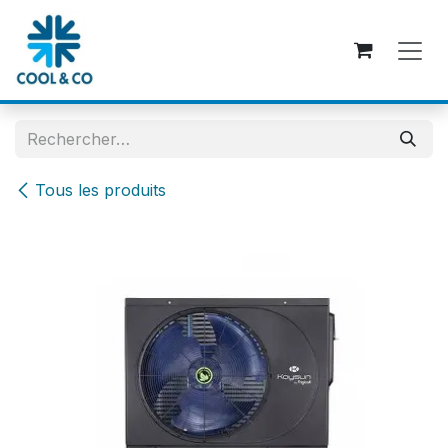
Se rendre au contenu
Tous les produits