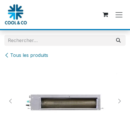
Se rendre au contenu
Tous les produits