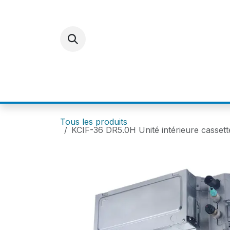
Se rendre au contenu
ACCUEIL
E-SHOP
FOR
Tous les produits
KCIF-36 DR5.0H Unité intérieure casse