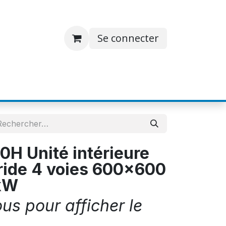
Se connecter
S
JOBS
A PROPOS
CONTACT
0H Unité intérieure
ride 4 voies 600x600
kW
s pour afficher le