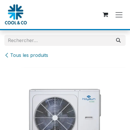
Se rendre au contenu
Tous les produits